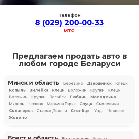
Телефон
8 (029) 200-00-33
МТС
Предлагаем продать авто в
любом городе Беларуси
Минск и область
Березино
Дзержинск
Клецк
Копыль
Вилейка
Клецк
Воложин
Крупки
Клецк
Воложин
Крупки
Логойск
Любань
Молодечно
Мядель
Несвиж
Марьина Горка
Слуцк
Смолевичи
Солигорск
Старые Дороги
Столбцы
Узда
Червень
Жодино
Брест и область
Барановичи
Береза