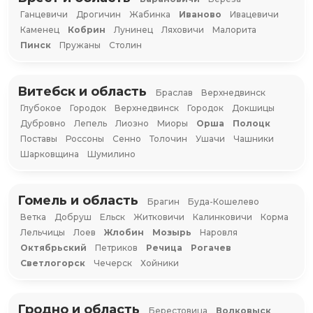
Ганцевичи
Дрогичин
Жабинка
Иваново
Ивацевичи
Каменец
Кобрин
Лунинец
Ляховичи
Малорита
Пинск
Пружаны
Столин
Витебск и область
Браслав
Верхнедвинск
Глубокое
Городок
Верхнедвинск
Городок
Докшицы
Дубровно
Лепель
Лиозно
Миоры
Орша
Полоцк
Поставы
Россоны
Сенно
Толочин
Ушачи
Чашники
Шарковщина
Шумилино
Гомель и область
Брагин
Буда-Кошелево
Ветка
Добруш
Ельск
Житковичи
Калинковичи
Корма
Лельчицы
Лоев
Жлобин
Мозырь
Наровля
Октябрьский
Петриков
Речица
Рогачев
Светлогорск
Чечерск
Хойники
Гродно и область
Берестовица
Волковыск