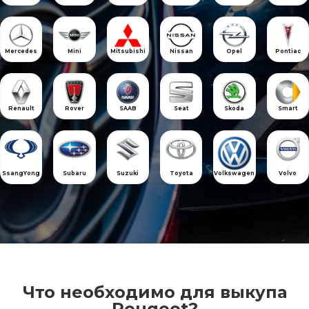
Mercedes
Mini
Mitsubishi
Nissan
Opel
Pontiac
Renault
Rover
SAAB
Seat
Skoda
Smart
SsangYong
Subaru
Suzuki
Toyota
Volkswagen
Volvo
Что необходимо для выкупа
Peugeot?