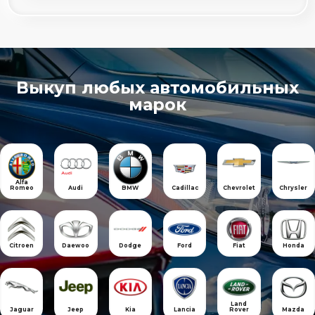
Выкуп любых автомобильных
марок
Alfa
Romeo
Audi
BMW
Cadillac
Chevrolet
Chrysler
Citroen
Daewoo
Dodge
Ford
Fiat
Honda
Land
Jaguar
Jeep
Kia
Lancia
Rover
Mazda