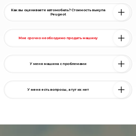
Если Вы продаете Пежо в нашу компанию, то Вы полностью
избавляетесь от рисков быть обманутыми
Как вы оцениваете автомобиль? Стоимость выкупа
Peugeot
Цена зависит от состояния Вашего автомобиля и проблем. Наша
компания предлагает до 95 % от рыночной стоимости
Мне срочно необходимо продать машину
Мы - срочный автовыкуп. Мы приедем к Вам в течение часа,
может чуть дольше. Все зависит от того, где Вы находитесь и
какое состояние на дорогах.
У меня машина с проблемами
Предлагаем
выкуп автомобилей
. И ничего страшного, ведь
идеальный автомобиль — только новый!
У меня есть вопросы, а тут их нет
Свяжитесь с нами +375 29 200-00-33 МТС